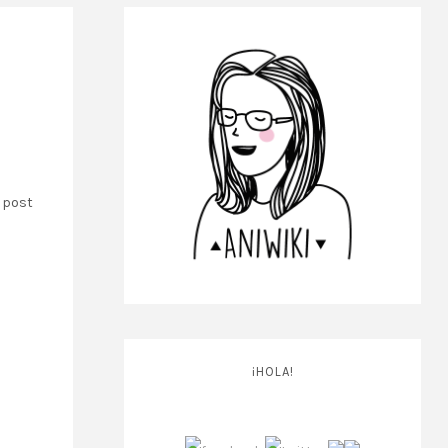
e post
¡HOLA!