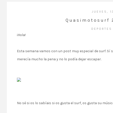
JUEVES, 1
Quasimotosurf 2
DEPORTE
¡Hola!
Esta semana vamos con un post muy especial de
surf
. Sí
merecía mucho la pena y no lo podía dejar escapar.
No sé si os lo sabíais si os gusta el surf, os gusta su músi