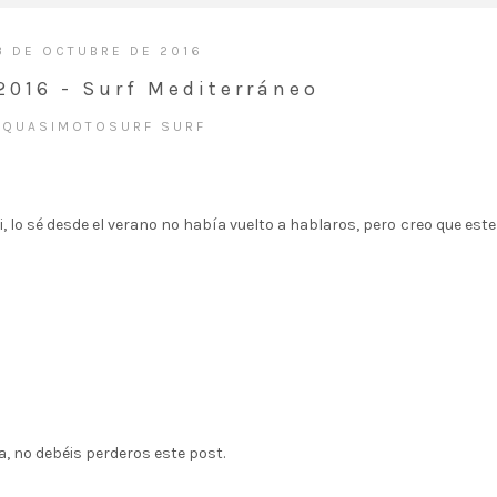
3 DE OCTUBRE DE 2016
016 - Surf Mediterráneo
S
QUASIMOTOSURF
SURF
 si, lo sé desde el verano no había vuelto a hablaros, pero creo que est
ca, no debéis perderos este post.