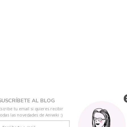
SUSCRÍBETE AL BLOG
ica surfera, más de lo que os podáis imaginar.
Escribe tu email si quieres recibir
todas las novedades de Aniwiki :)