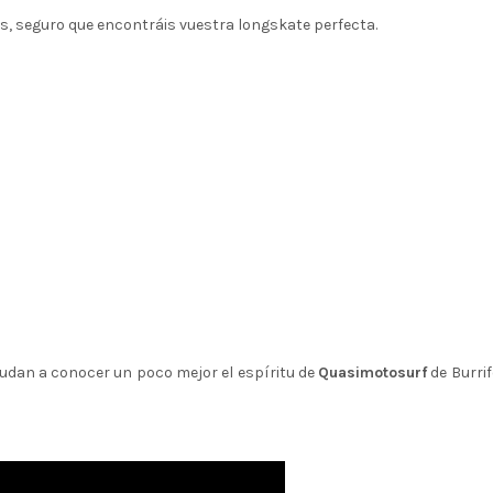
las, seguro que encontráis vuestra longskate perfecta.
yudan a conocer un poco mejor el espíritu de
Quasimotosurf
de Burrif